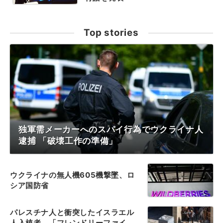
Top stories
独軍需メーカーへのスパイ行為でウクライナ人
逮捕 「破壊工作の準備」
ウクライナの無人機605機撃墜、ロ
シア国防省
パレスチナ人と衝突したイスラエル
人入植者、「フレンドリーファイ