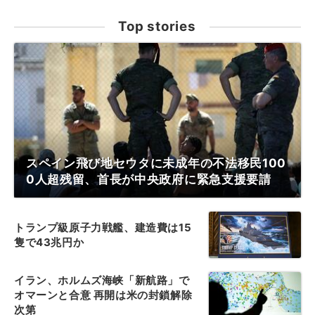
Top stories
スペイン飛び地セウタに未成年の不法移民100
0人超残留、首長が中央政府に緊急支援要請
トランプ級原子力戦艦、建造費は15
隻で43兆円か
イラン、ホルムズ海峡「新航路」で
オマーンと合意 再開は米の封鎖解除
次第