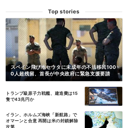
Top stories
スペイン飛び地セウタに未成年の不法移民100
0人超残留、首長が中央政府に緊急支援要請
トランプ級原子力戦艦、建造費は15
隻で43兆円か
イラン、ホルムズ海峡「新航路」で
オマーンと合意 再開は米の封鎖解除
次第