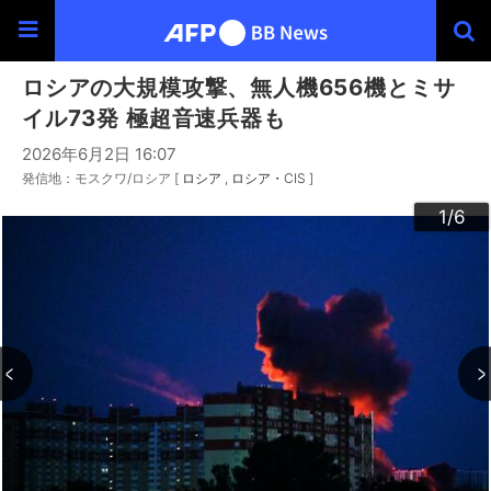
ロシアの大規模攻撃、無人機656機とミサ
イル73発 極超音速兵器も
2026年6月2日 16:07
発信地：モスクワ/ロシア [
ロシア
ロシア・CIS
]
3
4
6
2
5
1
/6
/6
/6
/6
/6
/6