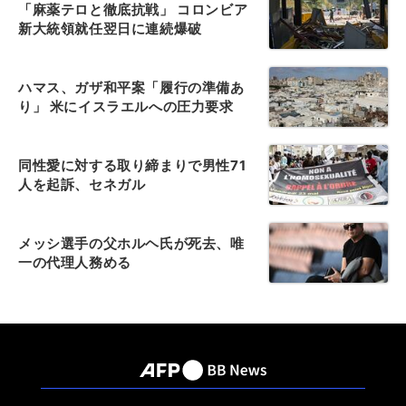
「麻薬テロと徹底抗戦」 コロンビア
新大統領就任翌日に連続爆破
ハマス、ガザ和平案「履行の準備あ
り」 米にイスラエルへの圧力要求
同性愛に対する取り締まりで男性71
人を起訴、セネガル
メッシ選手の父ホルヘ氏が死去、唯
一の代理人務める