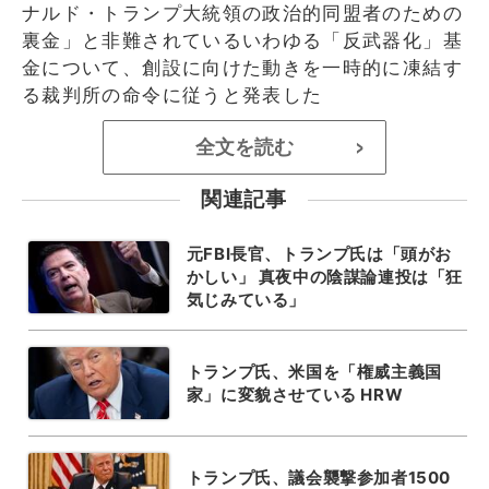
ナルド・トランプ大統領の政治的同盟者のための
裏金」と非難されているいわゆる「反武器化」基
金について、創設に向けた動きを一時的に凍結す
る裁判所の命令に従うと発表した
全文を読む
>
関連記事
元FBI長官、トランプ氏は「頭がお
かしい」 真夜中の陰謀論連投は「狂
気じみている」
トランプ氏、米国を「権威主義国
家」に変貌させている HRW
トランプ氏、議会襲撃参加者1500