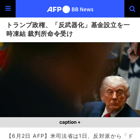
トランプ政権、「反武器化」基金設立を一
時凍結 裁判所命令受け
caption +
【6月2日 AFP】米司法省は1日、反対派から「ド