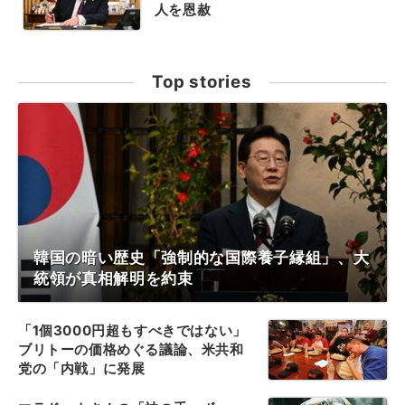
人を恩赦
Top stories
韓国の暗い歴史「強制的な国際養子縁組」、大
統領が真相解明を約束
「1個3000円超もすべきではない」
ブリトーの価格めぐる議論、米共和
党の「内戦」に発展