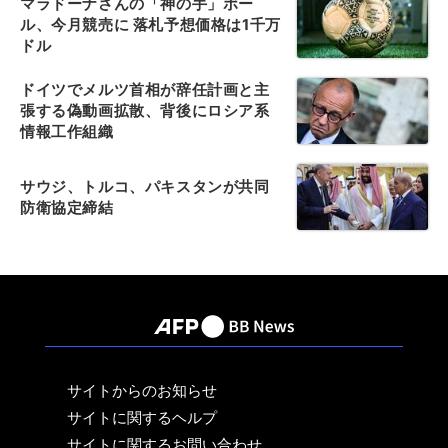
マラドーナさんの「神の手」ボー
ル、今月競売に 落札予想価格は1千万
ドル
ドイツでメルツ首相が辞任計画と主
張する偽動画拡散、背後にロシア系
情報工作組織
サウジ、トルコ、パキスタンが共同
防衛協定締結
サイトからのお知らせ
サイトに関するヘルプ
サイトに関するお問い合わせ