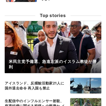
Top stories
米民主党予備選、急進左派のイスラム教徒が勝
利
アイスランド、反捕鯨活動家21人に
国外退去命令 再入国も禁止
生配信中のインフルエンサー射殺、
麻薬組織に関する投稿への報復か メ