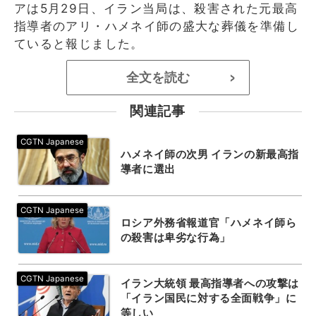
アは5月29日、イラン当局は、殺害された元最高
指導者のアリ・ハメネイ師の盛大な葬儀を準備し
ていると報じました。
全文を読む
>
関連記事
ハメネイ師の次男 イランの新最高指
導者に選出
ロシア外務省報道官「ハメネイ師ら
の殺害は卑劣な行為」
イラン大統領 最高指導者への攻撃は
「イラン国民に対する全面戦争」に
等しい