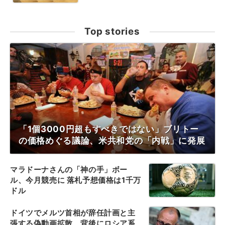
Top stories
「1個3000円超もすべきではない」ブリトー
の価格めぐる議論、米共和党の「内戦」に発展
マラドーナさんの「神の手」ボー
ル、今月競売に 落札予想価格は1千万
ドル
ドイツでメルツ首相が辞任計画と主
張する偽動画拡散、背後にロシア系