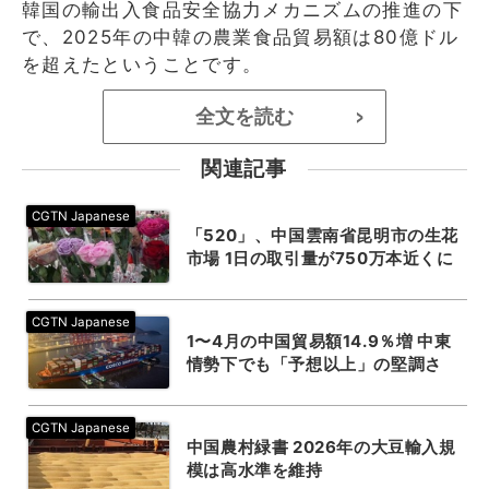
韓国の輸出入食品安全協力メカニズムの推進の下
で、2025年の中韓の農業食品貿易額は80億ドル
を超えたということです。
全文を読む
>
関連記事
「520」、中国雲南省昆明市の生花
市場 1日の取引量が750万本近くに
1〜4月の中国貿易額14.9％増 中東
情勢下でも「予想以上」の堅調さ
中国農村緑書 2026年の大豆輸入規
模は高水準を維持