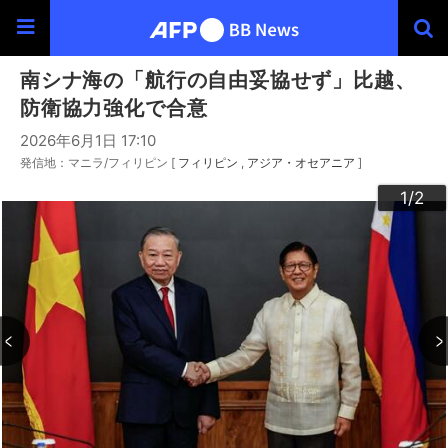
南シナ海の「航行の自由妥協せず」比越、
防衛協力強化で合意
2026年6月1日 17:10
発信地：マニラ/フィリピン [
フィリピン
アジア・オセアニア
]
2
1
/2
/2