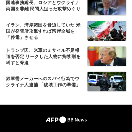
国連事務総長、ロシアとウクライナ
両国を非難 民間人狙った攻撃めぐり
イラン、湾岸諸国を脅迫していた 米
国が発電所攻撃すれば湾岸全域を
「停電」させる
トランプ氏、米軍のミサイル不足報
道を否定 リークした人物に拘禁刑を
科すと脅迫
独軍需メーカーへのスパイ行為でウ
クライナ人逮捕 「破壊工作の準備」