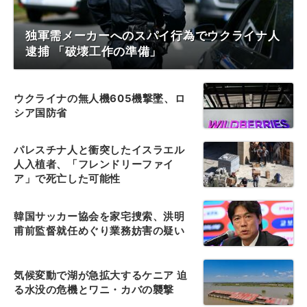
独軍需メーカーへのスパイ行為でウクライナ人
逮捕 「破壊工作の準備」
ウクライナの無人機605機撃墜、ロ
シア国防省
パレスチナ人と衝突したイスラエル
人入植者、「フレンドリーファイ
ア」で死亡した可能性
韓国サッカー協会を家宅捜索、洪明
甫前監督就任めぐり業務妨害の疑い
気候変動で湖が急拡大するケニア 迫
る水没の危機とワニ・カバの襲撃