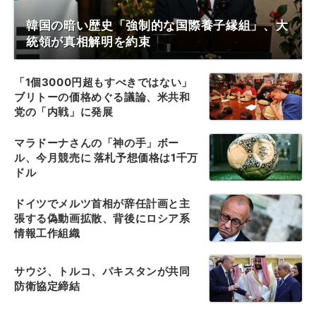
韓国の暗い歴史「強制的な国際養子縁組」、大
統領が真相解明を約束
「1個3000円超もすべきではない」
ブリトーの価格めぐる議論、米共和
党の「内戦」に発展
マラドーナさんの「神の手」ボー
ル、今月競売に 落札予想価格は1千万
ドル
ドイツでメルツ首相が辞任計画と主
張する偽動画拡散、背後にロシア系
情報工作組織
サウジ、トルコ、パキスタンが共同
防衛協定締結