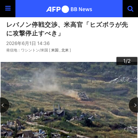
レバノン停戦交渉、米高官「ヒズボラが先
に攻撃停止すべき」
2026年6月1日 14:36
発信地：ワシントン/米国 [
米国
北米
]
2
1
/2
/2