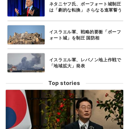
ネタニヤフ氏、ボーフォート城制圧
は「劇的な転換」 さらなる進軍誓う
イスラエル軍、戦略的要衝「ボーフ
ォート城」を制圧 国防相
イスラエル軍、レバノン地上作戦で
「地域拡大」発表
Top stories