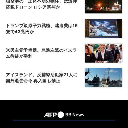
独空港の「正体不明の物体」は爆弾
搭載ドローン ロシア関与か
トランプ級原子力戦艦、建造費は15
隻で43兆円か
米民主党予備選、急進左派のイスラ
ム教徒が勝利
アイスランド、反捕鯨活動家21人に
国外退去命令 再入国も禁止