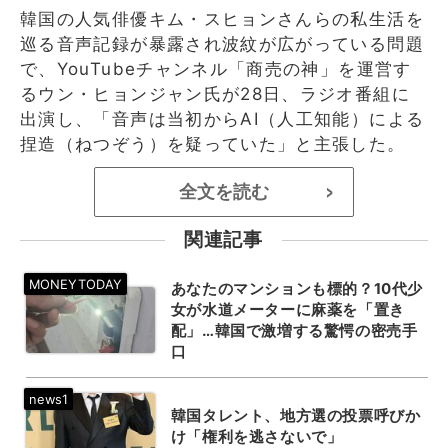
韓国の人気俳優キム・スヒョンさんらの私生活を
巡る音声記録が暴露され波紋が広がっている問題
で、YouTubeチャンネル「商売の神」を運営す
るウン・ヒョンジャン氏が28日、ラジオ番組に
出演し、「音声は当初からAI（人工知能）による
捏造（ねつぞう）を疑っていた」と主張した。
全文を読む
>
関連記事
あなたのマンションも標的？10代少
女が水道メーターに麻薬を「置き
配」…韓国で激増する驚愕の密売手
口
韓国タレント、地方選の投票呼びか
け「権利を逃さないで」