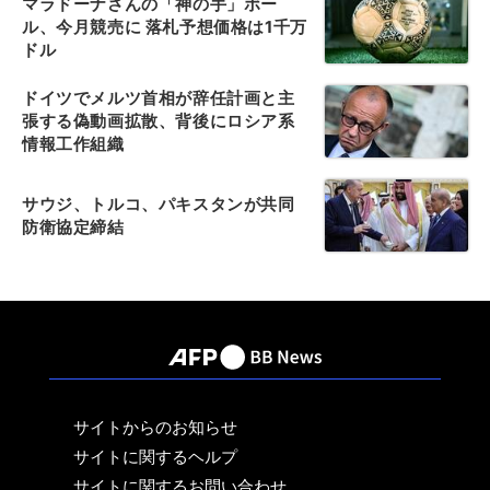
マラドーナさんの「神の手」ボー
ル、今月競売に 落札予想価格は1千万
ドル
ドイツでメルツ首相が辞任計画と主
張する偽動画拡散、背後にロシア系
情報工作組織
サウジ、トルコ、パキスタンが共同
防衛協定締結
サイトからのお知らせ
サイトに関するヘルプ
サイトに関するお問い合わせ