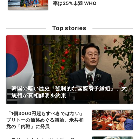
率は25%未満 WHO
Top stories
韓国の暗い歴史「強制的な国際養子縁組」、大
統領が真相解明を約束
「1個3000円超もすべきではない」
ブリトーの価格めぐる議論、米共和
党の「内戦」に発展