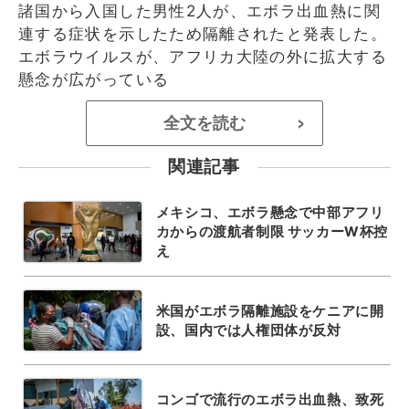
諸国から入国した男性2人が、エボラ出血熱に関
連する症状を示したため隔離されたと発表した。
エボラウイルスが、アフリカ大陸の外に拡大する
懸念が広がっている
全文を読む
>
関連記事
メキシコ、エボラ懸念で中部アフリ
カからの渡航者制限 サッカーW杯控
え
米国がエボラ隔離施設をケニアに開
設、国内では人権団体が反対
コンゴで流行のエボラ出血熱、致死