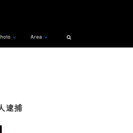
hoto
Area
∨
∨
人逮捕