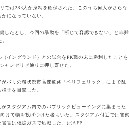
パリでは283人が身柄を確保された。このうち何人がさらな
らかになっていない。
負傷したとし、今回の暴動を「断じて容認できない」と非
た。
ル（イングランド）との試合をPK戦の末に勝利したことを
がシャンゼリゼ通りに押し寄せた。
群がパリの環状都市高速道路「ペリフェリック」にまで乱
る様子を目撃した。
人がスタジアム内でのパブリックビューイングに集まった
官に向けて物を投げつけた者もいた。スタジアム付近では警
官は催涙ガスで応戦した。(c)AFP