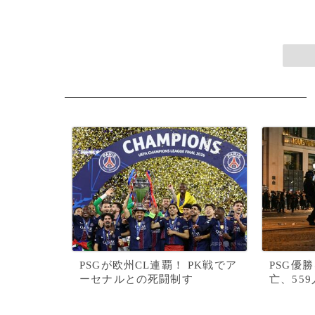
PSGが欧州CL連覇！ PK戦でア
PSG優
ーセナルとの死闘制す
亡、55