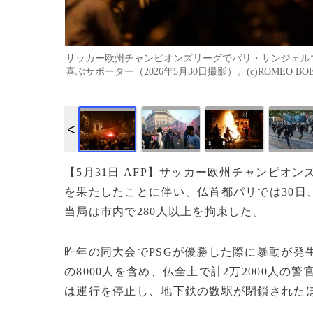
サッカー欧州チャンピオンズリーグでパリ・サンジェル
喜ぶサポーター（2026年5月30日撮影）。(c)ROMEO BOETZ
【5月31日 AFP】サッカー欧州チャンピオ
を果たしたことに伴い、仏首都パリでは30日
当局は市内で280人以上を拘束した。
昨年の同大会でPSGが優勝した際に暴動が発
の8000人を含め、仏全土で計2万2000人
は運行を停止し、地下鉄の数駅が閉鎖された