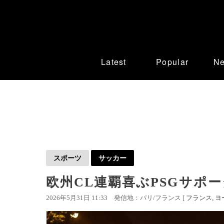
Latest
Popular
N
スポーツ
サッカー
欧州CL連覇喜ぶPSGサポ
2026年5月31日 11:33
発信地：パリ/フランス [
フランス
ヨ