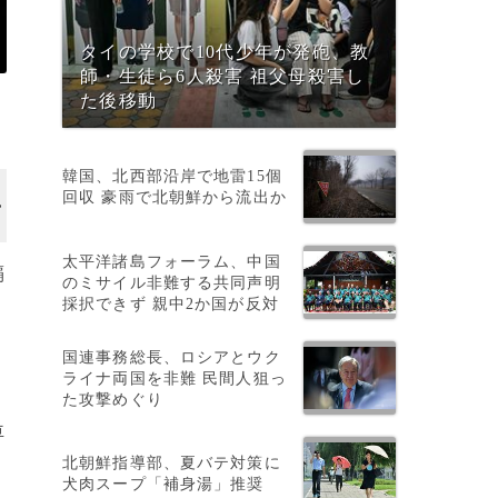
タイの学校で10代少年が発砲、教
師・生徒ら6人殺害 祖父母殺害し
た後移動
韓国、北西部沿岸で地雷15個
回収 豪雨で北朝鮮から流出か
太平洋諸島フォーラム、中国
覇
のミサイル非難する共同声明
採択できず 親中2か国が反対
国連事務総長、ロシアとウク
ライナ両国を非難 民間人狙っ
た攻撃めぐり
車
北朝鮮指導部、夏バテ対策に
犬肉スープ「補身湯」推奨