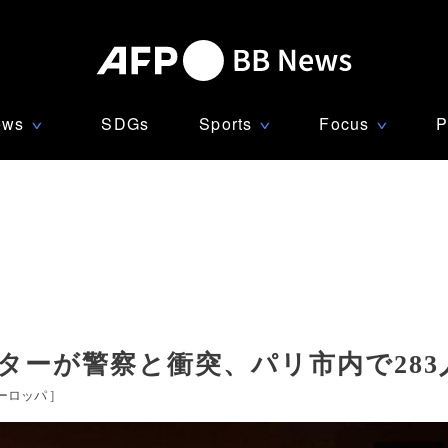
ews
SDGs
Sports
Focus
P
∨
∨
∨
ーターが警察と衝突、パリ市内で283
ーロッパ
]