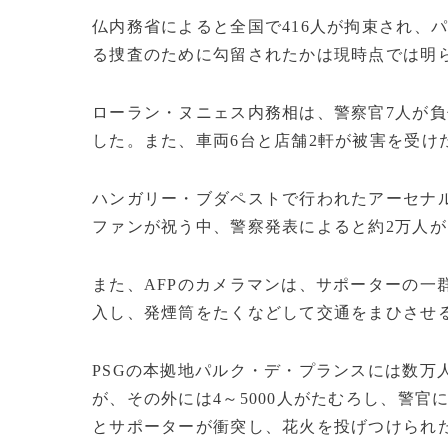
仏内務省によると全国で416人が拘束され、
る捜査のために勾留されたかは現時点では明
ローラン・ヌニェス内務相は、警察官7人が
した。また、車両6台と店舗2軒が被害を受け
ハンガリー・ブダペストで行われたアーセナ
ファンが祝う中、警察発表によると約2万人
また、AFPのカメラマンは、サポーターの一
入し、発煙筒をたくなどして交通をまひさせ
PSGの本拠地パルク・デ・プランスには数万
が、その外には4～5000人がたむろし、警
とサポーターが衝突し、花火を投げつけられた警