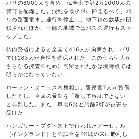
パリの8000人を含め、仏全土で計2万2000人の
警官を配備した。混乱を最小限に抑えるべく、パ
リの路面電車は運行を停止し、地下鉄の数駅が閉
鎖されたほか、一部の地域ではバスの運行もスト
ップした。
仏内務省によると全国で416人が拘束され、パリ
では283人が身柄を確保された。このうち何人が
さらなる捜査のために勾留されたかは現時点では
明らかになっていない。
ローラン・ヌニェス内務相は、警察官7人が負傷
したとし、今回の暴動を「断じて容認できない」
と非難した。また、車両6台と店舗2軒が被害を
受けた。
ハンガリー・ブダペストで行われたアーセナル
（イングランド）との試合をPK戦の末に勝利し