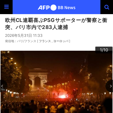
欧州CL連覇喜ぶPSGサポーターが警察と衝
突、パリ市内で283人逮捕
2026年5月31日 11:33
発信地：パリ/フランス [
フランス
ヨーロッパ
]
10
3
4
6
9
2
5
7
8
1
/10
/10
/10
/10
/10
/10
/10
/10
/10
/10