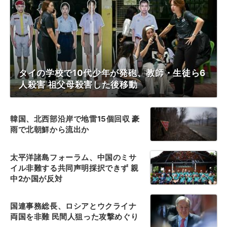
タイの学校で10代少年が発砲、教師・生徒ら6
人殺害 祖父母殺害した後移動
韓国、北西部沿岸で地雷15個回収 豪
雨で北朝鮮から流出か
太平洋諸島フォーラム、中国のミサ
イル非難する共同声明採択できず 親
中2か国が反対
国連事務総長、ロシアとウクライナ
両国を非難 民間人狙った攻撃めぐり