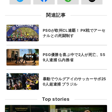
関連記事
PSGが欧州CL連覇！ PK戦でアーセ
ナルとの死闘制す
PSG優勝を喜ぶ中で2人が死亡、55
9人逮捕 仏内務省
暴動でウルグアイのサッカーサポ25
0人超逮捕 ブラジル
Top stories