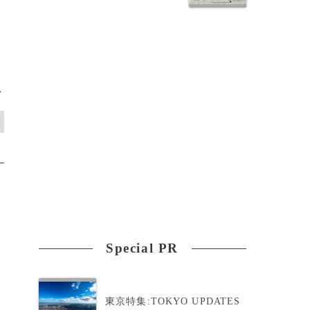
>
Special PR
東京特集:TOKYO UPDATES