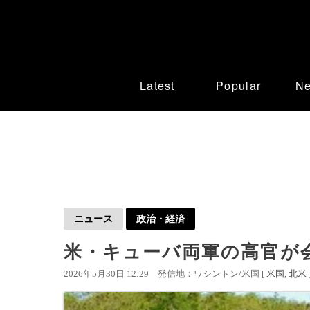
Latest
Popular
N
ニュース
政治・経済
米・キューバ両軍の高官が
2026年5月30日 12:29
発信地：ワシントン/米国 [
米国
北米