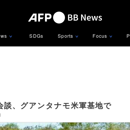
ews
SDGs
Sports
Focus
P
∨
∨
∨
会談、グアンタナモ米軍基地で
]