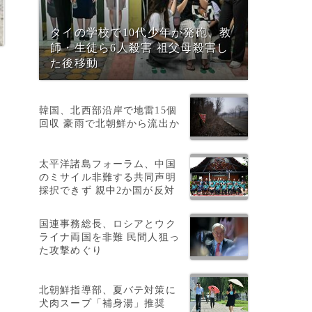
タイの学校で10代少年が発砲、教
師・生徒ら6人殺害 祖父母殺害し
た後移動
韓国、北西部沿岸で地雷15個
回収 豪雨で北朝鮮から流出か
太平洋諸島フォーラム、中国
のミサイル非難する共同声明
採択できず 親中2か国が反対
国連事務総長、ロシアとウク
ライナ両国を非難 民間人狙っ
た攻撃めぐり
北朝鮮指導部、夏バテ対策に
犬肉スープ「補身湯」推奨