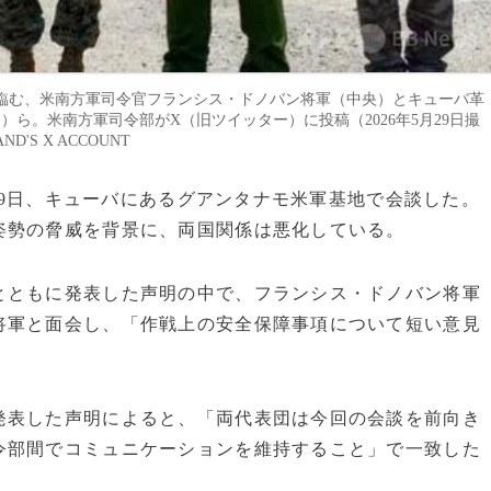
臨む、米南方軍司令官フランシス・ドノバン将軍（中央）とキューバ革
ら。米南方軍司令部がX（旧ツイッター）に投稿（2026年5月29日撮
ND'S X ACCOUNT
が29日、キューバにあるグアンタナモ米軍基地で会談した。
姿勢の脅威を背景に、両国関係は悪化している。
とともに発表した声明の中で、フランシス・ドノバン将軍
将軍と面会し、「作戦上の安全保障事項について短い意見
発表した声明によると、「両代表団は今回の会談を前向き
令部間でコミュニケーションを維持すること」で一致した