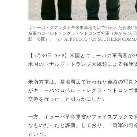
キューバ・グアンタナモ米軍基地周辺で行われた会談に
命軍のロベルト・レグラ・ソトロンゴ将軍（左から2人目）
影、公開）。（c）AFP PHOTO / US SOUTHERN COMMA
【5月30日 AFP】米国とキューバの軍高官
米国のドナルド・トランプ大統領による強硬
米南方軍は、基地周辺で行われた会談の写真
がキューバのロベルト・レグラ・ソトロンゴ
交換を行った」と明らかにした。
一方、キューバ革命軍省がフェイスブックで
なものだったと評価」しており、「両軍の司
という。