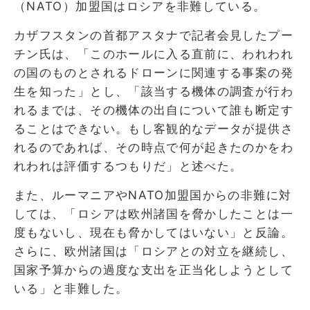
（NATO）加盟国はロシアを非難している。
カザフスタンの首都アスタナで記者会見したプー
チン氏は、「このホールに入る直前に、われわれ
の国のものとされるドローンに関連する事案の発
生を知った」とし、「該当する機体の調査が行わ
れるまでは、その機体の出自について誰も断定す
ることはできない。もし客観的なデータが提供さ
れるのであれば、その時点で何が起きたのかをわ
れわれは評価するつもりだ」と述べた。
また、ルーマニアやNATO加盟国からの非難に対
しては、「ロシアは欧州諸国を脅かしたことは一
度もないし、現在も脅かしてはいない」と反論。
さらに、欧州諸国は「ロシアとの対立を継続し、
国家予算からの過度な支出を正当化しようとして
いる」と非難した。