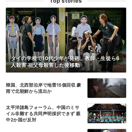
Top stories
タイの学校で10代少年が発砲、教師・生徒ら6
人殺害 祖父母殺害した後移動
韓国、北西部沿岸で地雷15個回収 豪
雨で北朝鮮から流出か
太平洋諸島フォーラム、中国のミサ
イル非難する共同声明採択できず 親
中2か国が反対