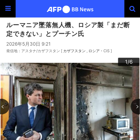
ルーマニア墜落無人機、ロシア製「まだ断
定できない」とプーチン氏
2026年5月30日 9:21
発信地：アスタナ/カザフスタン [
カザフスタン
ロシア・CIS
]
3
4
6
2
5
1
/6
/6
/6
/6
/6
/6