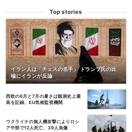
Top stories
イラン人は「チェスの名手」 トランプ氏の比
喩にイランが反論
西欧の6月と7月の暑さは観測史上最
高を記録、EU気候監視機関
ウクライナの無人機攻撃によりロシ
ア中部で12人死亡、39人負傷