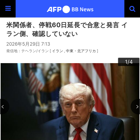
米関係者、停戦60日延長で合意と発言 イ
ラン側、確認していない
2026年5月29日 7:13
発信地：テヘラン/イラン [
イラン
中東・北アフリカ
]
3
4
2
1
/4
/4
/4
/4