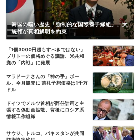
韓国の暗い歴史「強制的な国際養子縁組」、大
統領が真相解明を約束
「1個3000円超もすべきではない」
ブリトーの価格めぐる議論、米共和
党の「内戦」に発展
マラドーナさんの「神の手」ボー
ル、今月競売に 落札予想価格は1千万
ドル
ドイツでメルツ首相が辞任計画と主
張する偽動画拡散、背後にロシア系
情報工作組織
サウジ、トルコ、パキスタンが共同
防衛協定締結