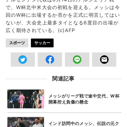
で、W杯北中米大会の初戦を迎える。メッシは今
回のW杯に出場するか否かを正式に明言してはい
ないが、大会史上最多タイとなる6度目の出場が
広く期待されている。(c)AFP
スポーツ
サッカー
関連記事
メッシがリーグ戦で途中交代、W杯
開幕控え負傷の懸念
インド訪問中のメッシ、伝説の元ク