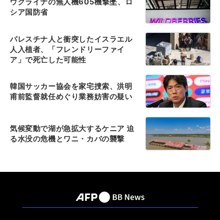
ウクライナの無人機605機撃墜、ロ
シア国防省
パレスチナ人と衝突したイスラエル
人入植者、「フレンドリーファイ
ア」で死亡した可能性
韓国サッカー協会を家宅捜索、洪明
甫前監督就任めぐり業務妨害の疑い
気候変動で湖が急拡大するケニア 迫
る水没の危機とワニ・カバの襲撃