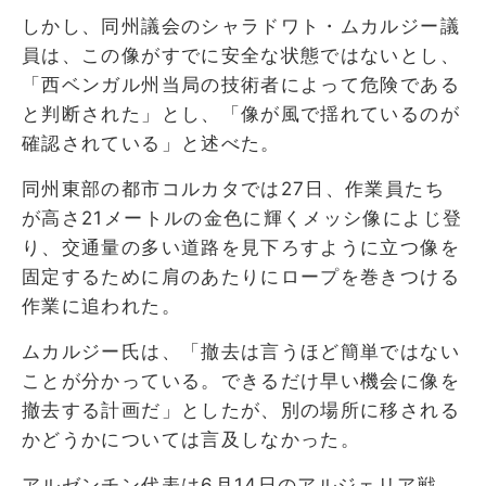
しかし、同州議会のシャラドワト・ムカルジー議
員は、この像がすでに安全な状態ではないとし、
「西ベンガル州当局の技術者によって危険である
と判断された」とし、「像が風で揺れているのが
確認されている」と述べた。
同州東部の都市コルカタでは27日、作業員たち
が高さ21メートルの金色に輝くメッシ像によじ登
り、交通量の多い道路を見下ろすように立つ像を
固定するために肩のあたりにロープを巻きつける
作業に追われた。
ムカルジー氏は、「撤去は言うほど簡単ではない
ことが分かっている。できるだけ早い機会に像を
撤去する計画だ」としたが、別の場所に移される
かどうかについては言及しなかった。
アルゼンチン代表は6月14日のアルジェリア戦