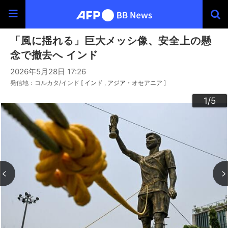
「風に揺れる」巨大メッシ像、安全上の懸
念で撤去へ インド
2026年5月28日 17:26
発信地：コルカタ/インド [
インド
アジア・オセアニア
]
3
4
2
5
1
/5
/5
/5
/5
/5