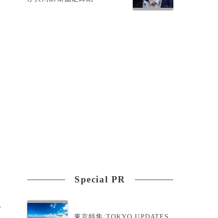
て
Special PR
>
東京特集:TOKYO UPDATES