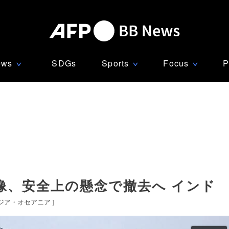
ews
SDGs
Sports
Focus
P
∨
∨
∨
像、安全上の懸念で撤去へ インド
ジア・オセアニア
]