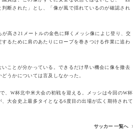
と判断された」とし、「像が風で揺れているのが確認され
ちが高さ21メートルの金色に輝くメッシ像によじ登り、交
定するために肩のあたりにロープを巻きつける作業に追わ
ないことが分かっている。できるだけ早い機会に像を撤去
かどうかについては言及しなかった。
戦で、W杯北中米大会の初戦を迎える。メッシは今回のW杯
が、大会史上最多タイとなる6度目の出場が広く期待され
サッカー 一覧へ