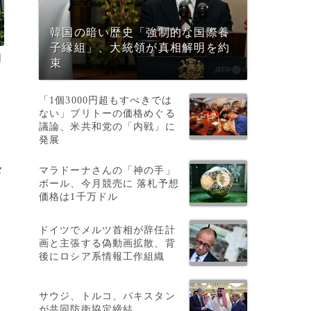
韓国の暗い歴史「強制的な国際養
子縁組」、大統領が真相解明を約
日
束
「1個3000円超もすべきでは
ない」ブリトーの価格めぐる
議論、米共和党の「内戦」に
発展
マラドーナさんの「神の手」
メ
ボール、今月競売に 落札予想
価格は1千万ドル
ドイツでメルツ首相が辞任計
画と主張する偽動画拡散、背
れ
後にロシア系情報工作組織
サウジ、トルコ、パキスタン
が共同防衛協定締結