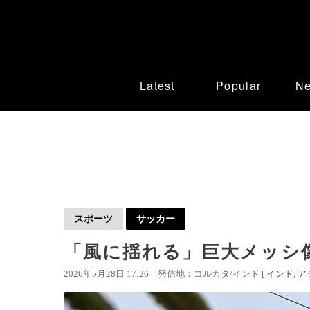
Latest
Popular
N
スポーツ
サッカー
「風に揺れる」巨大メッシ
2026年5月28日 17:26
発信地：コルカタ/インド [
インド
ア