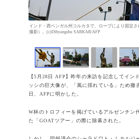
インド・西ベンガル州コルカタで、ロープにより固定され
撮影）。(c)Dibyangshu SARKAR/AFP
【5月28日 AFP】昨年の来訪を記念して
ッシの巨大像が、「風に揺れている」ため撤去
日、AFPに明かした。
W杯のトロフィーを掲げているアルゼンチン代
た「GOATツアー」の際に除幕された。
しかし、同州議会のシャラドワト・ムカルジ