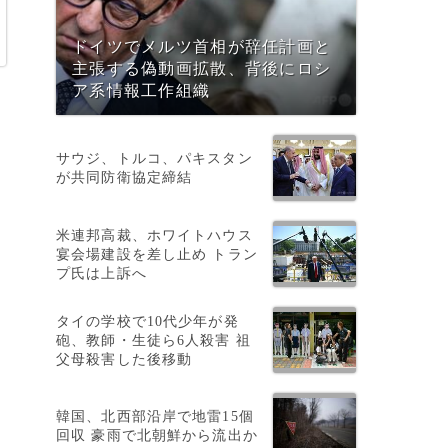
ドイツでメルツ首相が辞任計画と
主張する偽動画拡散、背後にロシ
ア系情報工作組織
サウジ、トルコ、パキスタン
が共同防衛協定締結
米連邦高裁、ホワイトハウス
宴会場建設を差し止め トラン
プ氏は上訴へ
タイの学校で10代少年が発
砲、教師・生徒ら6人殺害 祖
父母殺害した後移動
韓国、北西部沿岸で地雷15個
回収 豪雨で北朝鮮から流出か