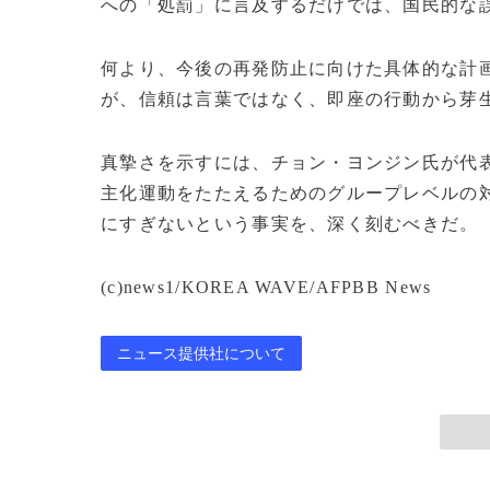
への「処罰」に言及するだけでは、国民的な
何より、今後の再発防止に向けた具体的な計
が、信頼は言葉ではなく、即座の行動から芽
真摯さを示すには、チョン・ヨンジン氏が代表
主化運動をたたえるためのグループレベルの
にすぎないという事実を、深く刻むべきだ。【n
(c)news1/KOREA WAVE/AFPBB News
ニュース提供社について