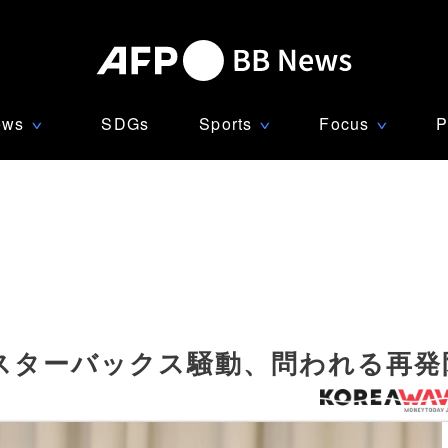
ews
SDGs
Sports
Focus
P
∨
∨
∨
ターバックス騒動、問われる再発防