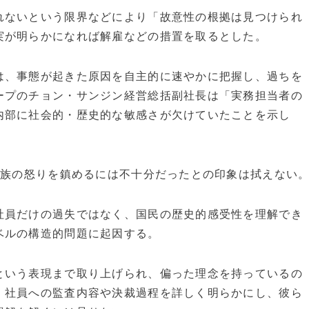
れないという限界などにより「故意性の根拠は見つけられ
実が明らかになれば解雇などの措置を取るとした。
は、事態が起きた原因を自主的に速やかに把握し、過ちを
ープのチョン・サンジン経営総括副社長は「実務担当者の
内部に社会的・歴史的な敏感さが欠けていたことを示し
遺族の怒りを鎮めるには不十分だったとの印象は拭えない
社員だけの過失ではなく、国民の歴史的感受性を理解でき
ベルの構造的問題に起因する。
という表現まで取り上げられ、偏った理念を持っているの
。社員への監査内容や決裁過程を詳しく明らかにし、彼ら