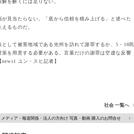
誤解を解くには足りない。
画が見当たらない。「底から信頼を積み上げる」と述べた
生えるものだ。
として被害地域である光州を訪れて謝罪するか、5・18
対策を用意する必要がある。言葉だけの謝罪は空虚な反響
ews1 ユン・スヒ記者】
社会 一覧へ
メディア・報道関係・法人の方向け 写真・動画 購入のお問合せ
>