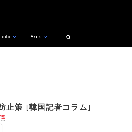
hoto
Area
∨
∨
止策 [韓国記者コラム]