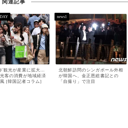
関連記事
ド観光が産業に拡大…
北朝鮮訪問のシンガポール外相
光客の消費が地域経済
が韓国へ、金正恩総書記との
風 [韓国記者コラム]
「自撮り」で注目