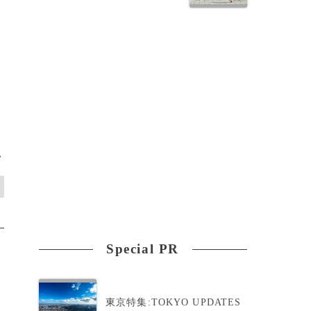
>
Special PR
東京特集:TOKYO UPDATES