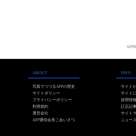
AFP
ABOUT
INFO
写真でつづるAFPの歴史
サイト
サイトポリシー
サイト
プライバシーポリシー
採用情
利用規約
訂正記
運営会社
サイト
AFP通信会長ごあいさつ
ニュー