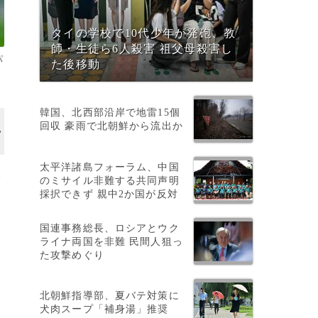
タイの学校で10代少年が発砲、教
師・生徒ら6人殺害 祖父母殺害し
パ
た後移動
韓国、北西部沿岸で地雷15個
回収 豪雨で北朝鮮から流出か
太平洋諸島フォーラム、中国
本
のミサイル非難する共同声明
採択できず 親中2か国が反対
国連事務総長、ロシアとウク
ライナ両国を非難 民間人狙っ
た攻撃めぐり
北朝鮮指導部、夏バテ対策に
犬肉スープ「補身湯」推奨