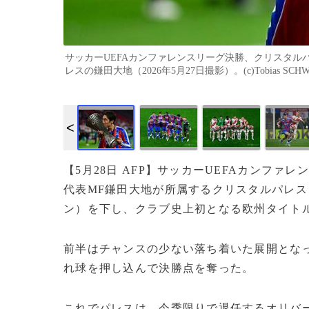
サッカーUEFAカンファレンスリーグ決勝、クリスタ
レスの鎌田大地（2026年5月27日撮影）。(c)Tobias SCHWAR
【5月28日 AFP】サッカーUEFAカンフ
代表MF鎌田大地が所属するクリスタルパレス
ン）を下し、クラブ史上初となる欧州タイト
前半はチャンスの少ない落ち着いた展開となっ
れ球を押し込んで決勝点を奪った。
これでパレスは、今季限りで退任するオリバ