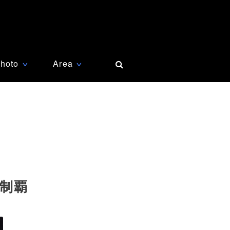
hoto
Area
∨
∨
制覇