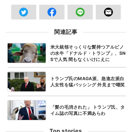
関連記事
米大統領そっくりな髪持つアルビノ
の水牛「ドナルド・トランプ」、SN
Sで人気 間もなくいけにえに
トランプ氏のMAGA派、急進左派白
人女性を猛バッシング 外見まで嘲笑
「髪の毛消された」 トランプ氏、タ
イム誌の写真に不満あらわ
Top stories