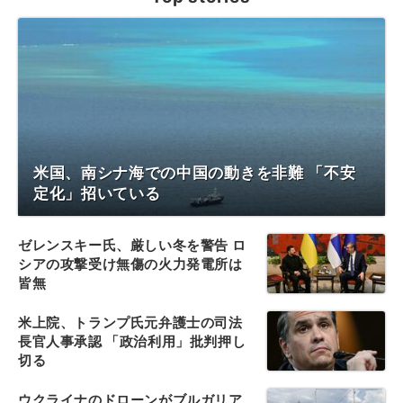
米国、南シナ海での中国の動きを非難 「不安
定化」招いている
ゼレンスキー氏、厳しい冬を警告 ロ
シアの攻撃受け無傷の火力発電所は
皆無
米上院、トランプ氏元弁護士の司法
長官人事承認 「政治利用」批判押し
切る
ウクライナのドローンがブルガリア