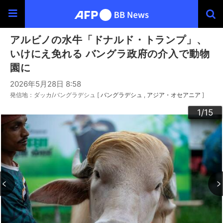
アルビノの水牛「ドナルド・トランプ」、
いけにえ免れる バングラ政府の介入で動物
園に
2026年5月28日 8:58
発信地：ダッカ/バングラデシュ [
バングラデシュ
アジア・オセアニア
]
10
13
14
12
15
11
3
4
6
9
2
5
7
8
1
/15
/15
/15
/15
/15
/15
/15
/15
/15
/15
/15
/15
/15
/15
/15