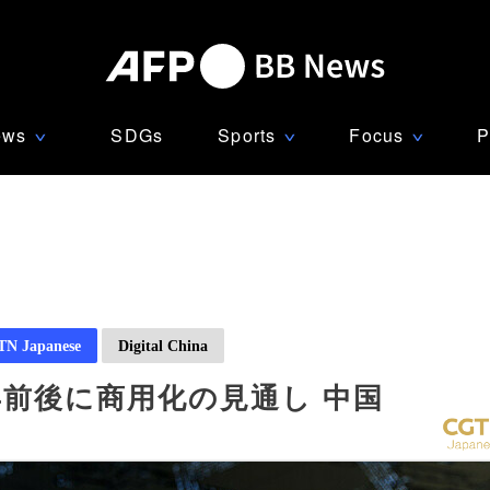
ews
SDGs
Sports
Focus
P
∨
∨
∨
N Japanese
Digital China
0年前後に商用化の見通し 中国