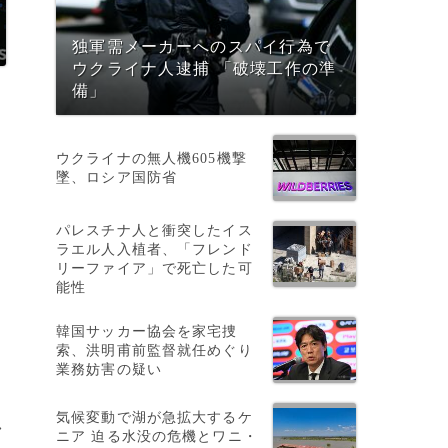
独軍需メーカーへのスパイ行為で
ウクライナ人逮捕 「破壊工作の準
備」
ウクライナの無人機605機撃
墜、ロシア国防省
パレスチナ人と衝突したイス
ラエル人入植者、「フレンド
リーファイア」で死亡した可
能性
韓国サッカー協会を家宅捜
索、洪明甫前監督就任めぐり
業務妨害の疑い
気候変動で湖が急拡大するケ
>
ニア 迫る水没の危機とワニ・