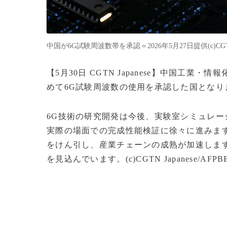
中国が6G試験周波数帯を承認＝2026年5月27日提供(c)CGTN J
【5月30日 CGTN Japanese】中国工
めて6G試験周波数の使用を承認した国とな
6G技術の研究開発は今後、実験室シミュレ
実際の場面での完成性能検証に徐々に進みま
をけん引し、産業チェーンの成熟が加速します
を見込んでいます。(c)CGTN Japanese/AFPBB