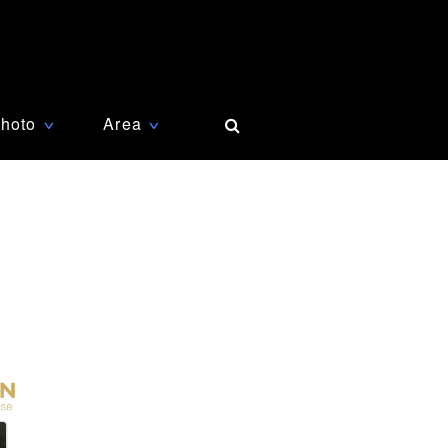
hoto
Area
∨
∨