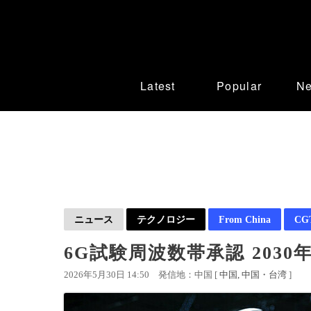
Latest
Popular
N
ニュース
テクノロジー
From China
CGT
6G試験周波数帯承認 203
2026年5月30日 14:50
発信地：中国 [
中国
中国・台湾
]