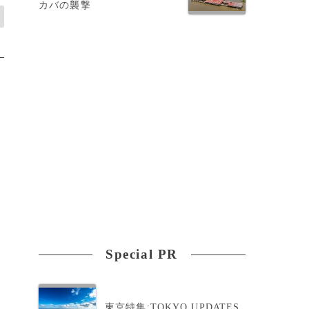
カバの襲撃
Special PR
東京特集:TOKYO UPDATES