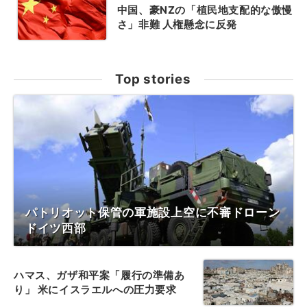
中国、豪NZの「植民地支配的な傲慢
さ」非難 人権懸念に反発
Top stories
パトリオット保管の軍施設上空に不審ドローン
ドイツ西部
ハマス、ガザ和平案「履行の準備あ
り」 米にイスラエルへの圧力要求