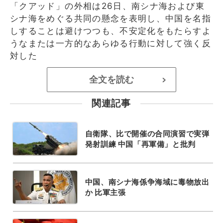
「クアッド」の外相は26日、南シナ海および東
シナ海をめぐる共同の懸念を表明し、中国を名指
しすることは避けつつも、不安定化をもたらすよ
うなまたは一方的なあらゆる行動に対して強く反
対した
全文を読む
>
関連記事
自衛隊、比で開催の合同演習で実弾
発射訓練 中国「再軍備」と批判
中国、南シナ海係争海域に毒物放出
か 比軍主張