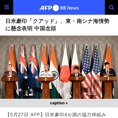
日米豪印「クアッド」、東・南シナ海情勢
に懸念表明 中国念頭
caption +
【5月27日 AFP】日米豪印4か国の協力枠組み