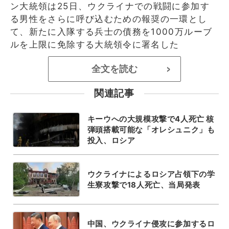
ン大統領は25日、ウクライナでの戦闘に参加す
る男性をさらに呼び込むための報奨の一環とし
て、新たに入隊する兵士の債務を1000万ルーブ
ルを上限に免除する大統領令に署名した
全文を読む
>
関連記事
キーウへの大規模攻撃で4人死亡 核
弾頭搭載可能な「オレシュニク」も
投入、ロシア
ウクライナによるロシア占領下の学
生寮攻撃で18人死亡、当局発表
中国、ウクライナ侵攻に参加するロ