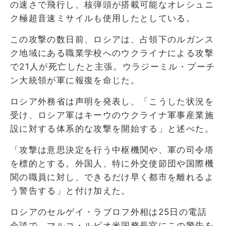
の速さで飛行し、核弾頭が搭載可能なオレシュニ
ク極超音速ミサイルも使用したとしている。
この攻撃の数日前、ロシアは、占領下のルガンス
ク地域にある職業学校へのウクライナによる攻撃
で21人が死亡したと主張。ウラジーミル・プーチ
ン大統領が軍に報復を命じた。
ロシア外務省は声明を発表し、「こうした状況を
受け、ロシア軍はキーウのウクライナ軍事産業施
設に対する体系的な攻撃を開始する」と述べた。
「攻撃は意思決定を行う中枢機関や、軍の司令塔
を標的とする。外国人、特に外交使節団や国際機
関の職員に対し、できるだけ早く都市を離れるよ
う警告する」と付け加えた。
ロシアのセルゲイ・ラブロフ外相は25日の電話
会談で、マルコ・ルビオ米国務長官にこの警告を