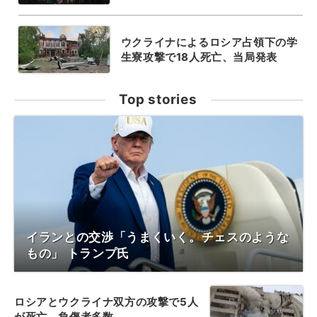
ウクライナによるロシア占領下の学
生寮攻撃で18人死亡、当局発表
Top stories
イランとの交渉「うまくいく。チェスのような
もの」 トランプ氏
ロシアとウクライナ双方の攻撃で5人
が死亡、負傷者多数