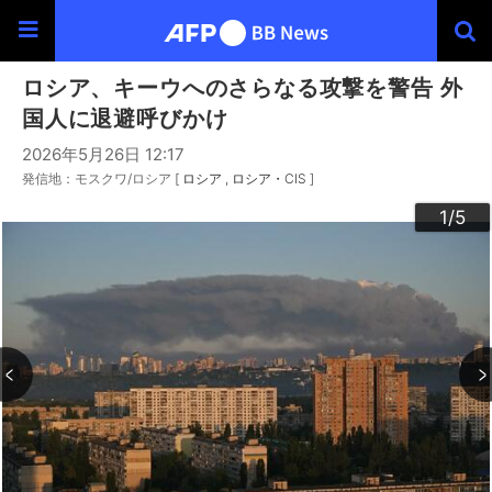
ロシア、キーウへのさらなる攻撃を警告 外
国人に退避呼びかけ
2026年5月26日 12:17
発信地：モスクワ/ロシア [
ロシア
ロシア・CIS
]
3
4
2
5
1
/5
/5
/5
/5
/5