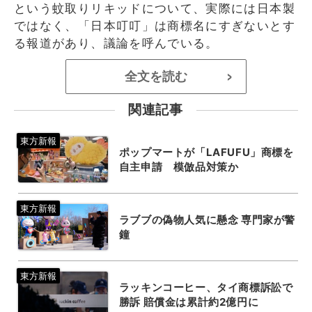
という蚊取りリキッドについて、実際には日本製
ではなく、「日本叮叮」は商標名にすぎないとす
る報道があり、議論を呼んでいる。
全文を読む
>
関連記事
ポップマートが「LAFUFU」商標を
自主申請 模倣品対策か
ラブブの偽物人気に懸念 専門家が警
鐘
ラッキンコーヒー、タイ商標訴訟で
勝訴 賠償金は累計約2億円に