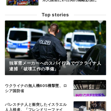
Top stories
独軍需メーカーへのスパイ行為でウクライナ人
逮捕 「破壊工作の準備」
ウクライナの無人機605機撃墜、ロ
シア国防省
パレスチナ人と衝突したイスラエル
人入植者、「フレンドリーファイ