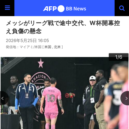
メッシがリーグ戦で途中交代、W杯開幕控
え負傷の懸念
2026年5月25日 16:05
発信地：マイアミ/米国 [
米国
北米
]
3
4
6
2
5
1
/6
/6
/6
/6
/6
/6