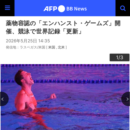
薬物容認の「エンハンスト・ゲームズ」開
催、競泳で世界記録「更新」
2026年5月25日 14:35
発信地：ラスベガス/米国 [
米国
北米
]
3
2
1
/3
/3
/3