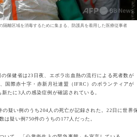
の隔離区域を消毒するために集まる、防護具を着用した医療従事者
和国の保健省は23日夜、エボラ出血熱の流行による死者数が
は、国際赤十字・赤新月社連盟（IFRC）のボランティアが
も新たに3人の感染症例が確認されている。
件の疑い例のうち204人の死亡が記録された。22日に世界
は疑い例750件のうちの177人だった。
について、「公衆衛生上の緊急事態」を宣言している。