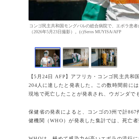
コンゴ民主共和国モングバルの総合病院で、エボラ患者
（2026年5月23日撮影）。(c)Seros MUYISA/AFP
【5月24日 AFP】アフリカ・コンゴ民主共
204人に達したと発表した。この数時間前に
現地で死亡したことが発表され、ウガンダで
保健省の発表によると、コンゴの3州で計867
健機関（WHO）が発表した集計では、死亡者数
WHOは、極めて感染力が高いエボラの流行