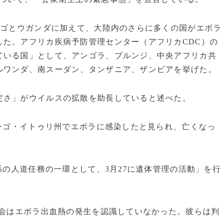
ンゴとウガンダに加えて、大陸内のさらに多くの国がエボ
した。アフリカ疾病予防管理センター（アフリカCDC）の
ている国」として、アンゴラ、ブルンジ、中央アフリカ共
ルワンダ、南スーダン、タンザニア、ザンビアを挙げた。
定さ」がウイルスの拡散を助長していると述べた。
コンゴ・イトゥリ州でエボラに感染したと見られ、亡くなっ
係の人道任務の一環として、3月27に遺体管理の活動」を
社会はエボラ出血熱の発生を認識していなかった。彼らは判