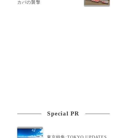
カバの襲撃
ラ
行
Special PR
東京特集:TOKYO UPDATES