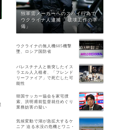
独軍需メーカーへのスパイ行為で
ウクライナ人逮捕 「破壊工作の準
備」
ウクライナの無人機605機撃
墜、ロシア国防省
パレスチナ人と衝突したイス
ラエル人入植者、「フレンド
リーファイア」で死亡した可
能性
韓国サッカー協会を家宅捜
索、洪明甫前監督就任めぐり
保
業務妨害の疑い
気候変動で湖が急拡大するケ
ニア 迫る水没の危機とワニ・