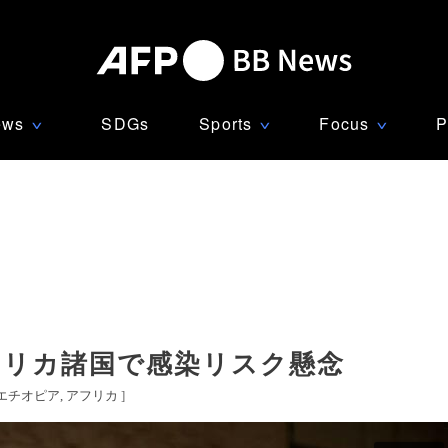
ews
SDGs
Sports
Focus
P
∨
∨
∨
フリカ諸国で感染リスク懸念
エチオピア
アフリカ
]