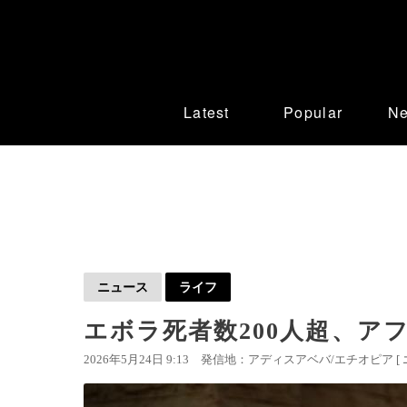
Latest
Popular
N
ニュース
ライフ
エボラ死者数200人超、ア
2026年5月24日 9:13
発信地：アディスアベバ/エチオピア [