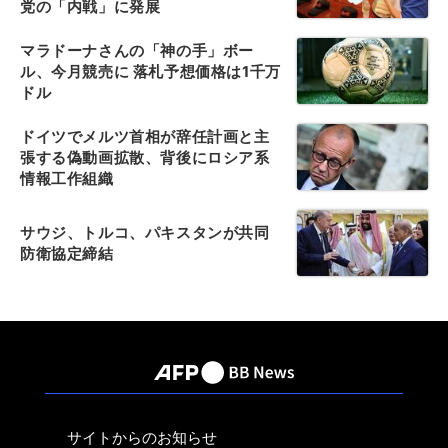
党の「内戦」に発展
マラドーナさんの「神の手」ボー
ル、今月競売に 落札予想価格は1千万
ドル
ドイツでメルツ首相が辞任計画と主
張する偽動画拡散、背後にロシア系
情報工作組織
サウジ、トルコ、パキスタンが共同
防衛協定締結
サイトからのお知らせ