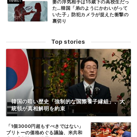
妻の浮気相手は15歳下の高校生だっ
た…韓国「弟のようにかわいがって
いた子」防犯カメラが捉えた衝撃の
裏切り
Top stories
韓国の暗い歴史「強制的な国際養子縁組」、大
統領が真相解明を約束
「1個3000円超もすべきではない」
ブリトーの価格めぐる議論、米共和