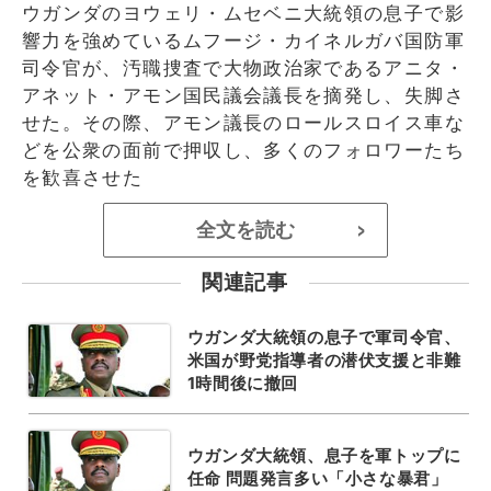
ウガンダのヨウェリ・ムセベニ大統領の息子で影
響力を強めているムフージ・カイネルガバ国防軍
司令官が、汚職捜査で大物政治家であるアニタ・
アネット・アモン国民議会議長を摘発し、失脚さ
せた。その際、アモン議長のロールスロイス車な
どを公衆の面前で押収し、多くのフォロワーたち
を歓喜させた
全文を読む
>
関連記事
ウガンダ大統領の息子で軍司令官、
米国が野党指導者の潜伏支援と非難
1時間後に撤回
ウガンダ大統領、息子を軍トップに
任命 問題発言多い「小さな暴君」