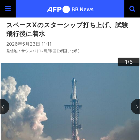
スペースXのスターシップ打ち上げ、試験
飛行後に着水
2026年5月23日 11:11
発信地：サウスパドレ島/米国 [
米国
北米
]
3
4
6
2
5
1
/6
/6
/6
/6
/6
/6