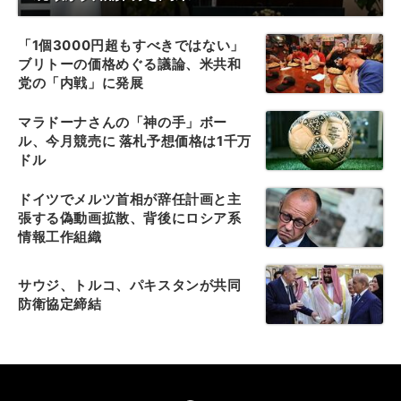
「1個3000円超もすべきではない」
ブリトーの価格めぐる議論、米共和
党の「内戦」に発展
マラドーナさんの「神の手」ボー
ル、今月競売に 落札予想価格は1千万
ドル
ドイツでメルツ首相が辞任計画と主
張する偽動画拡散、背後にロシア系
情報工作組織
サウジ、トルコ、パキスタンが共同
防衛協定締結