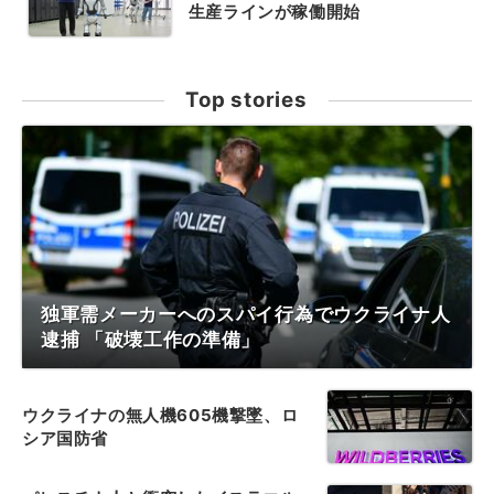
生産ラインが稼働開始
Top stories
独軍需メーカーへのスパイ行為でウクライナ人
逮捕 「破壊工作の準備」
ウクライナの無人機605機撃墜、ロ
シア国防省