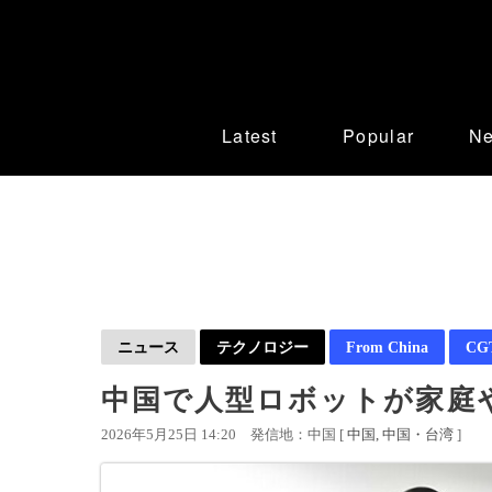
Latest
Popular
N
ニュース
テクノロジー
From China
CGT
中国で人型ロボットが家庭
2026年5月25日 14:20
発信地：中国 [
中国
中国・台湾
]