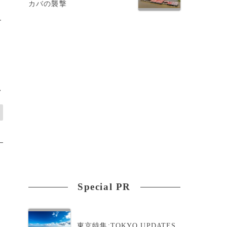
カバの襲撃
界
>
Special PR
東京特集:TOKYO UPDATES