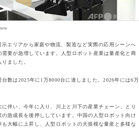
ese
ボットが展示エリアから家庭や物流、製造など実際の応用シーンへ
の需要が急増しています。人型ロボット産業は量産化と商
入りました。
は2025年に1万8000台に達しました。2026年には6万
大に伴い、今年に入り、川上と川下の産業チェーン、とり
業の急成長を後押ししています。中国の人型ロボット向け
率も大幅に上昇し、人型ロボットの大規模な量産と多様な