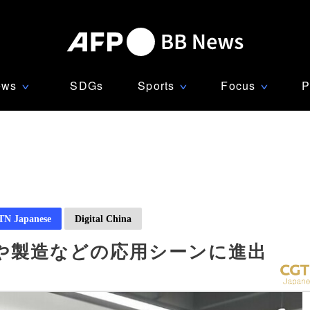
ews
SDGs
Sports
Focus
P
∨
∨
∨
N Japanese
Digital China
や製造などの応用シーンに進出