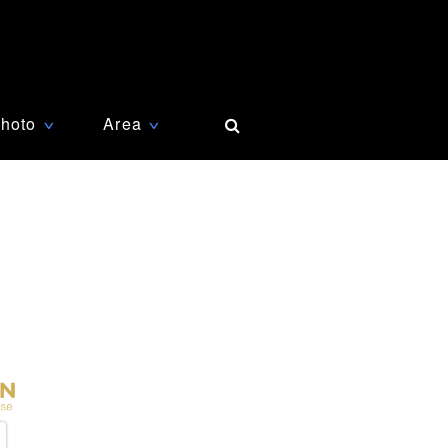
hoto
Area
∨
∨