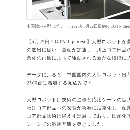
中国製の人型ロボット＝2026年5月22日提供(c)CGTN Japan
【5月25日 CGTN Japanese】人型ロ
の進出に従い、量産が加速し、川上コア部品
業化の両輪によって駆動される新たな段階に
データによると、中国国内の人型ロボット出荷台数
2500台に増加する見込みです。
人型ロボットは技術の進歩と応用シーンの拡
わけコア部品への投資が急激に活発化し、産
コア部品技術は絶えず進展しており、国産化
シーンでの応用基盤を築きました。