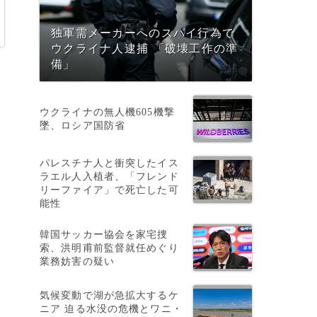
独軍需メーカーへのスパイ行為で
ウクライナ人逮捕 「破壊工作の準
備」
ウクライナの無人機605機撃
墜、ロシア国防省
パレスチナ人と衝突したイス
ラエル人入植者、「フレンド
リーファイア」で死亡した可
能性
韓国サッカー協会を家宅捜
索、洪明甫前監督就任めぐり
業務妨害の疑い
気候変動で湖が急拡大するケ
ニア 迫る水没の危機とワニ・