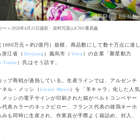
026年4月21日撮影・資料写真(c)CNS/董易鑫
元（1000万元＝約2億円）規模、商品数にして数十万点に達
る浙江省（
）義烏市（
）の企業「聚星動力
Zhejiang
Yiwu
）氏はそう話す。
 Tianle
カップ商戦が過熱している。生産ラインでは、アルゼンチ
オネル・メッシ（
）を「羊キャラ」化した人気
Lionel Messi
、メッシの電子サインが印刷された箱がベルトコンベヤー
ル代表カラーのネックピロー、フランス代表の雄鶏キーホ
るみも同時に生産され、作業員が手際よく箱詰め、封入、