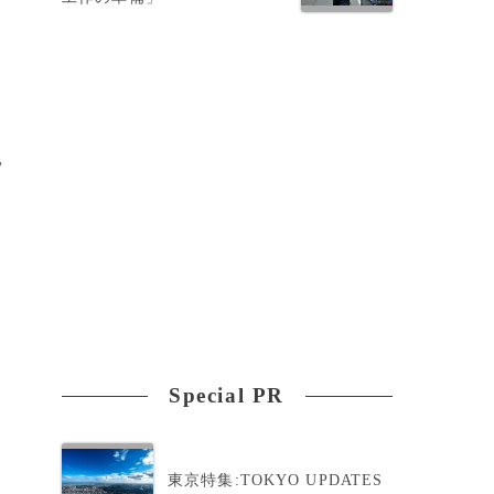
ッ
2
Special PR
東京特集:TOKYO UPDATES