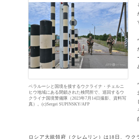
ベラルーシと国境を接するウクライナ・チェルニ
ヒウ地域にある閉鎖された検問所で、巡回するウ
クライナ国境警備隊（2023年7月14日撮影、資料写
真）。(c)Sergei SUPINSKY/AFP
ロシア大統領府（クレムリン）は18日、ウク