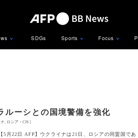
ews
SDGs
Sports
Focus
P
∨
∨
∨
ラルーシとの国境警備を強化
イナ
ロシア・CIS
]
【5月22日 AFP】ウクライナは21日、ロシアの同盟国であ