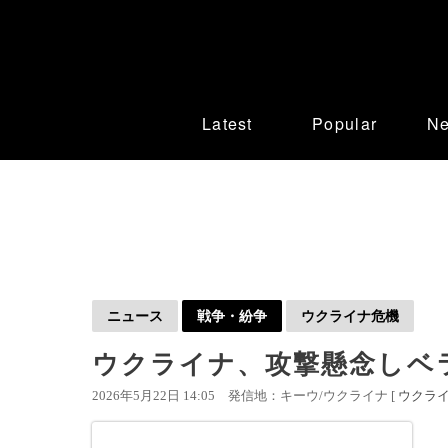
Latest
Popular
N
ニュース
戦争・紛争
ウクライナ危機
ウクライナ、攻撃懸念しベ
2026年5月22日 14:05
発信地：キーウ/ウクライナ [
ウクラ