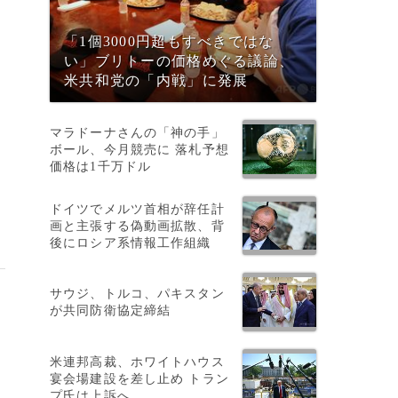
「1個3000円超もすべきではな
い」ブリトーの価格めぐる議論、
米共和党の「内戦」に発展
マラドーナさんの「神の手」
ボール、今月競売に 落札予想
価格は1千万ドル
ドイツでメルツ首相が辞任計
画と主張する偽動画拡散、背
後にロシア系情報工作組織
サウジ、トルコ、パキスタン
が共同防衛協定締結
米連邦高裁、ホワイトハウス
宴会場建設を差し止め トラン
プ氏は上訴へ