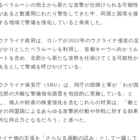
るベラルーシの領土から新たな攻撃が仕掛けられる可能性
があると数週間にわたり警告してきた中、同国と国境を接
する地域で警備を強化していると発表した。
ウクライナ政府は、ロシアが2022年のウクライナ侵攻の足
がかりとしたベラルーシを利用し、首都キーウへ向かうル
ートを含め、北部から新たな攻勢を仕掛けてくる可能性が
あるとして警戒を呼びかけている。
ウクライナ保安庁（SBU）は、同庁の部隊と軍が「わが国
北部の大幅な警備強化措置を包括的に実施している」と
し、個人や財産の検査強化を含むこれらの対策は、「敵と
その同盟国によるあらゆる攻撃的行動や作戦に対する効果
的な抑止力となるだろう」と述べた。
ライナ側の主張を「さらなる扇動の試み」として一蹴して