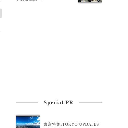
>
Special PR
東京特集:TOKYO UPDATES