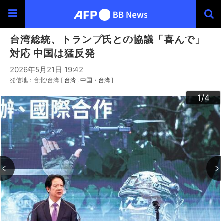
台湾総統、トランプ氏との協議「喜んで」
対応 中国は猛反発
2026年5月21日 19:42
発信地：台北/台湾 [
台湾
中国・台湾
]
3
4
2
1
/4
/4
/4
/4