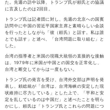
た。先週の訪中以降、トランプ氏が頼氏との協議
に言及したのは2回目。
トランプ氏は記者団に対し、先週の北京への国賓
訪問中に中国の習近平国家主席と素晴らしい会談
を行ったとしながら「彼（頼氏）と話す。私は誰
とでも話す」と述べ、「台湾問題に取り組む」と
した。
台湾の指導者と米国の現職大統領の直接的な接触
は、1979年に米国が中国との国交を正常化し、
台湾と断交してからは一度もない。
トランプ氏の発言を受け、台湾外交部は声明を発
表し、頼総統が「台湾は、台湾海峡の安定した現
状維持に尽力している」とした上で、「平和と安
定を乱しているのは中国だ」と述べたことを明ら
かにし、頼氏は「トランプ氏とこれらの問題につ