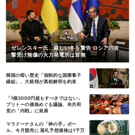
ゼレンスキー氏、厳しい冬を警告 ロシアの攻
撃受け無傷の火力発電所は皆無
韓国の暗い歴史「強制的な国際養子
縁組」、大統領が真相解明を約束
「1個3000円超もすべきではない」
ブリトーの価格めぐる議論、米共和
党の「内戦」に発展
マラドーナさんの「神の手」ボー
ル、今月競売に 落札予想価格は1千万