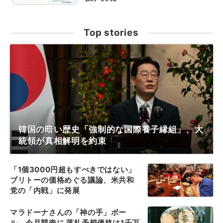
Top stories
韓国の暗い歴史「強制的な国際養子縁組」、大
統領が真相解明を約束
「1個3000円超もすべきではない」
ブリトーの価格めぐる議論、米共和
党の「内戦」に発展
マラドーナさんの「神の手」ボー
ル、今月競売に 落札予想価格は1千万