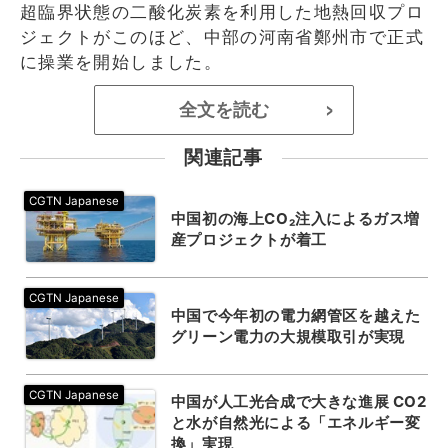
超臨界状態の二酸化炭素を利用した地熱回収プロ
ジェクトがこのほど、中部の河南省鄭州市で正式
に操業を開始しました。
全文を読む
>
関連記事
中国初の海上CO₂注入によるガス増
産プロジェクトが着工
中国で今年初の電力網管区を越えた
グリーン電力の大規模取引が実現
中国が人工光合成で大きな進展 CO2
と水が自然光による「エネルギー変
換」実現