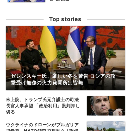
Top stories
ゼレンスキー氏、厳しい冬を警告 ロシアの攻
撃受け無傷の火力発電所は皆無
米上院、トランプ氏元弁護士の司法
長官人事承認 「政治利用」批判押し
切る
ウクライナのドローンがブルガリア
で爆発、NATO領空で相次ぐ「誤侵