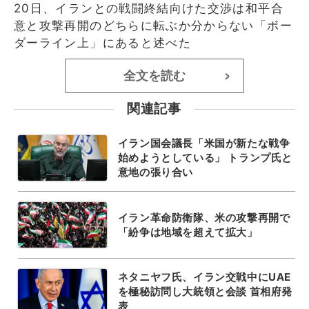
20日、イランとの戦闘終結向けた交渉は和平合
意と攻撃再開のどちらに転ぶか分からない「ボー
ダーライン上」にあると述べた
全文を読む
>
関連記事
イラン国会議長「米国が新たな戦争
始めようとしている」 トランプ氏と
意地の張り合い
イラン革命防衛隊、米の攻撃再開で
「紛争は地域を超えて拡大」
ネタニヤフ氏、イラン交戦中にUAE
を極秘訪問し大統領と会談 首相府発
表