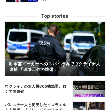
Top stories
独軍需メーカーへのスパイ行為でウクライナ人
逮捕 「破壊工作の準備」
ウクライナの無人機605機撃墜、ロ
シア国防省
パレスチナ人と衝突したイスラエル
人入植者、「フレンドリーファイ