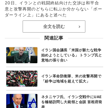
20日、イランとの戦闘終結向けた交渉は和平合
意と攻撃再開のどちらに転ぶか分からない「ボー
ダーライン上」にあると述べた
全文を読む
>
関連記事
イラン国会議長「米国が新たな戦争
始めようとしている」 トランプ氏と
意地の張り合い
イラン革命防衛隊、米の攻撃再開で
「紛争は地域を超えて拡大」
ネタニヤフ氏、イラン交戦中にUAE
を極秘訪問し大統領と会談 首相府発
表