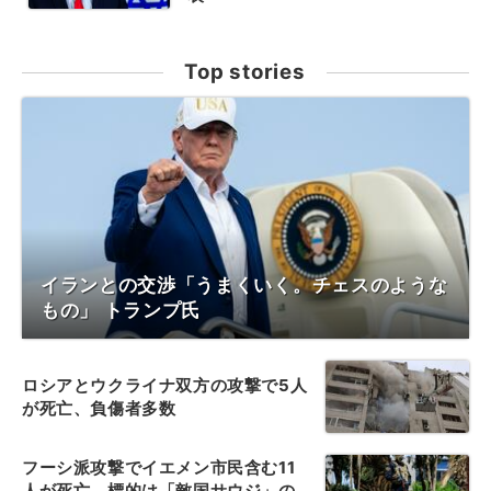
Top stories
イランとの交渉「うまくいく。チェスのような
もの」 トランプ氏
ロシアとウクライナ双方の攻撃で5人
が死亡、負傷者多数
フーシ派攻撃でイエメン市民含む11
人が死亡、標的は「敵国サウジ」の