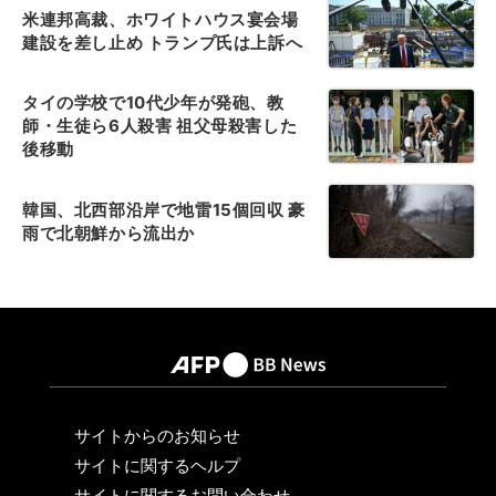
米連邦高裁、ホワイトハウス宴会場
建設を差し止め トランプ氏は上訴へ
タイの学校で10代少年が発砲、教
師・生徒ら6人殺害 祖父母殺害した
後移動
韓国、北西部沿岸で地雷15個回収 豪
雨で北朝鮮から流出か
サイトからのお知らせ
サイトに関するヘルプ
サイトに関するお問い合わせ