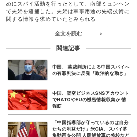
めにスパイ活動を行ったとして、南部ミュンヘン
で夫婦を逮捕した。夫婦は軍事用途の先端技術に
関する情報を求めていたとみられる
全文を読む
>
関連記事
中国、 英裁判所による中国スパイへ
の有罪判決に反発「政治的な動き」
中国、架空ビジネスSNSアカウント
でNATOやEUの機密情報収集か 情
報筋
「中国指導部が守っているのは自分
たちの利益だけ」米CIA、スパイ募
集動画を公開 人民解放軍の将校など