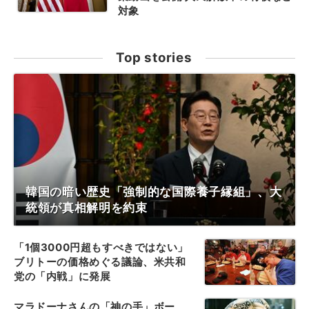
対象
Top stories
韓国の暗い歴史「強制的な国際養子縁組」、大
統領が真相解明を約束
「1個3000円超もすべきではない」
ブリトーの価格めぐる議論、米共和
党の「内戦」に発展
マラドーナさんの「神の手」ボー