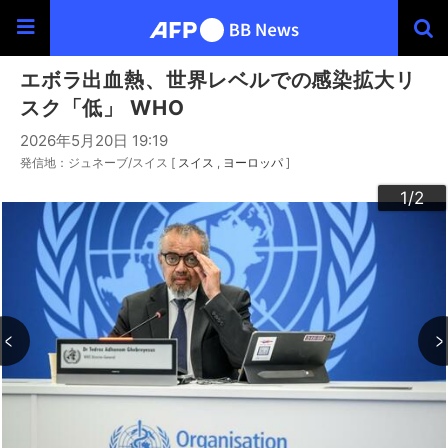
エボラ出血熱、世界レベルでの感染拡大リ
スク「低」 WHO
2026年5月20日 19:19
発信地：ジュネーブ/スイス [
スイス
ヨーロッパ
]
2
1
/2
/2