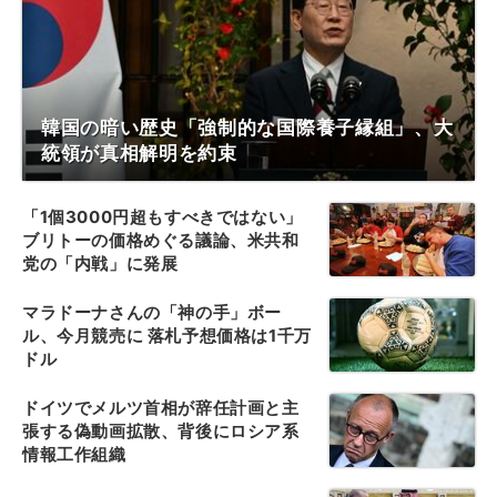
韓国の暗い歴史「強制的な国際養子縁組」、大
統領が真相解明を約束
「1個3000円超もすべきではない」
ブリトーの価格めぐる議論、米共和
党の「内戦」に発展
マラドーナさんの「神の手」ボー
ル、今月競売に 落札予想価格は1千万
ドル
ドイツでメルツ首相が辞任計画と主
張する偽動画拡散、背後にロシア系
情報工作組織