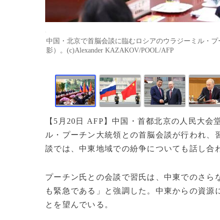
中国・北京で首脳会談に臨むロシアのウラジーミル・プーチ
影）。(c)Alexander KAZAKOV/POOL/AFP
【5月20日 AFP】中国・首都北京の人民大
ル・プーチン大統領との首脳会談が行われ、
談では、中東地域での紛争についても話し合
プーチン氏との会談で習氏は、中東でのさら
も緊急である」と強調した。中東からの資源
とを望んでいる。