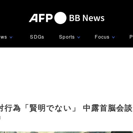
ews
SDGs
Sports
Focus
P
∨
∨
∨
対行為「賢明でない」 中露首脳会談
]