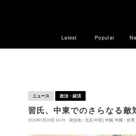
Latest
Popular
N
ニュース
政治・経済
習氏、中東でのさらなる敵
2026年5月20日 16:29
発信地：北京/中国 [
中国
中国・台湾