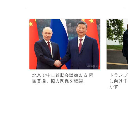
北京で中ロ首脳会談始まる 両
トランプ
国首脳、協力関係を確認
に向け中
かす