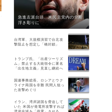
急進左派台頭、米民主党内の分断
浮き彫りに
台湾軍、大規模演習で台北攻
撃阻止を想定し「橋封鎖」
トランプ氏、「出産ツーリズ
ム」禁止する大統領令に署名
「出生地主義」見直し継続へ
国連事務総長、ロシアとウク
ライナ両国を非難 民間人狙っ
た攻撃めぐり
イラン、湾岸諸国を脅迫して
いた 米国が発電所攻撃すれば
湾岸全域を「停電」させる