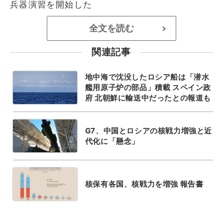
兵器演習を開始した
全文を読む
>
関連記事
地中海で沈没したロシア船は「潜水
艦用原子炉の部品」積載 スペイン政
府 北朝鮮に輸送中だったとの報道も
G7、中国とロシアの核戦力増強と近
代化に「懸念」
核保有各国、核戦力を増強 報告書