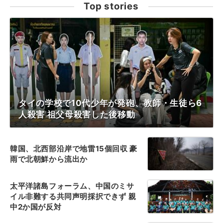
Top stories
タイの学校で10代少年が発砲、教師・生徒ら6
人殺害 祖父母殺害した後移動
韓国、北西部沿岸で地雷15個回収 豪
雨で北朝鮮から流出か
太平洋諸島フォーラム、中国のミサ
イル非難する共同声明採択できず 親
中2か国が反対