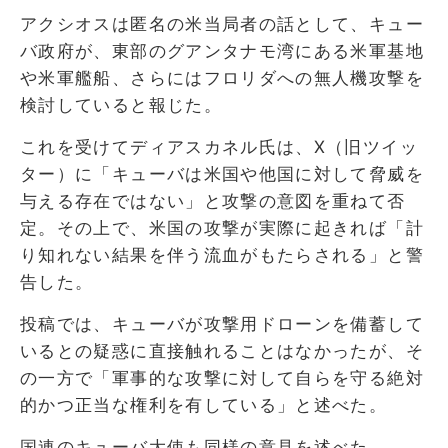
アクシオスは匿名の米当局者の話として、キュー
バ政府が、東部のグアンタナモ湾にある米軍基地
や米軍艦船、さらにはフロリダへの無人機攻撃を
検討していると報じた。
これを受けてディアスカネル氏は、X（旧ツイッ
ター）に「キューバは米国や他国に対して脅威を
与える存在ではない」と攻撃の意図を重ねて否
定。その上で、米国の攻撃が実際に起きれば「計
り知れない結果を伴う流血がもたらされる」と警
告した。
投稿では、キューバが攻撃用ドローンを備蓄して
いるとの疑惑に直接触れることはなかったが、そ
の一方で「軍事的な攻撃に対して自らを守る絶対
的かつ正当な権利を有している」と述べた。
国連のキューバ大使も同様の意見を述べた。