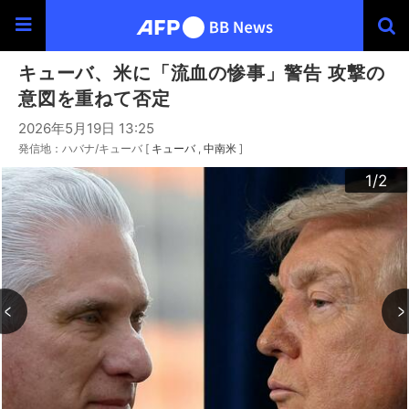
キューバ、米に「流血の惨事」警告 攻撃の
意図を重ねて否定
2026年5月19日 13:25
発信地：ハバナ/キューバ [
キューバ
中南米
]
2
1
/2
/2