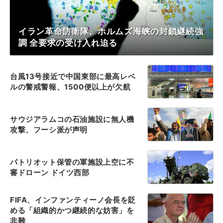
イラン革命防衛隊、ホルムズ海峡の封鎖継続強
調 全要求の受け入れ迫る
台風13号接近で中国東部に最高レベ
ルの警戒警報、1500便以上が欠航
サウジアラムコの石油施設に無人機
攻撃、フーシ派が声明
パトリオット保管の軍施設上空に不
審ドローン ドイツ西部
FIFA、インファンティーノ会長を貶
める「組織的かつ継続的な妨害」を
非難