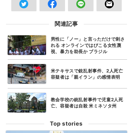
関連記事
男性に「ノー」と言っただけで刺さ
れる オンラインではびこる女性蔑
視、暴力を助長か ブラジル
米テキサスで銃乱射事件、2人死亡
容疑者は「親イラン」の感情表明
教会学校の銃乱射事件で児童2人死
亡、容疑者は自殺 米ミネソタ州
Top stories