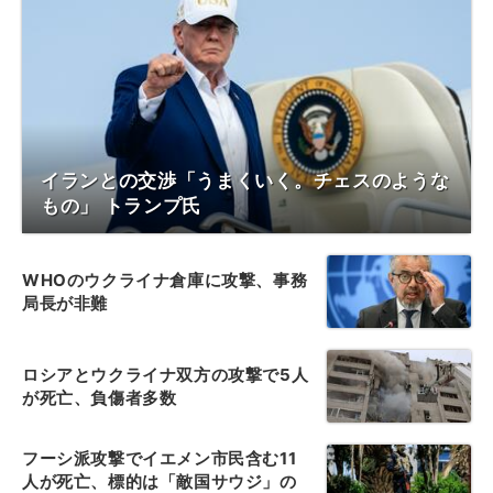
イランとの交渉「うまくいく。チェスのような
もの」 トランプ氏
WHOのウクライナ倉庫に攻撃、事務
局長が非難
ロシアとウクライナ双方の攻撃で5人
が死亡、負傷者多数
フーシ派攻撃でイエメン市民含む11
人が死亡、標的は「敵国サウジ」の