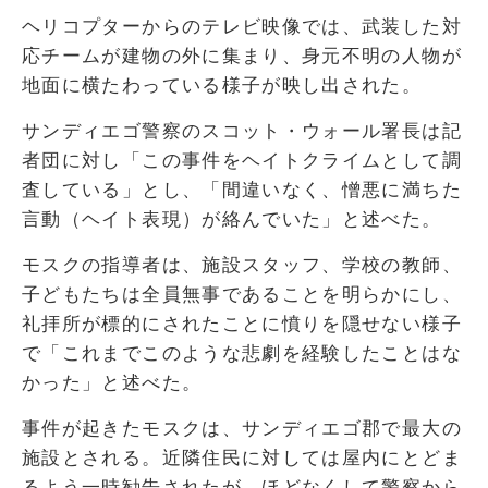
ヘリコプターからのテレビ映像では、武装した対
応チームが建物の外に集まり、身元不明の人物が
地面に横たわっている様子が映し出された。
サンディエゴ警察のスコット・ウォール署長は記
者団に対し「この事件をヘイトクライムとして調
査している」とし、「間違いなく、憎悪に満ちた
言動（ヘイト表現）が絡んでいた」と述べた。
モスクの指導者は、施設スタッフ、学校の教師、
子どもたちは全員無事であることを明らかにし、
礼拝所が標的にされたことに憤りを隠せない様子
で「これまでこのような悲劇を経験したことはな
かった」と述べた。
事件が起きたモスクは、サンディエゴ郡で最大の
施設とされる。近隣住民に対しては屋内にとどま
るよう一時勧告されたが、ほどなくして警察から