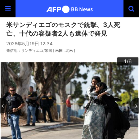
米サンディエゴのモスクで銃撃、3人死
亡、十代の容疑者2人も遺体で発見
2026年5月19日 12:34
発信地：サンディエゴ/米国 [
米国
北米
]
3
4
6
2
5
1
/6
/6
/6
/6
/6
/6